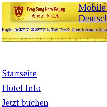
Mobile 
Deutsc
English
简体中文
繁體中文
日本語
한국어
Deutsch
Français
Itali
Startseite
Hotel Info
Jetzt buchen