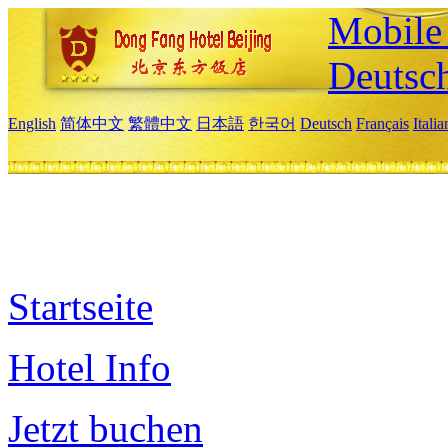
Mobile 
Deutsc
English
简体中文
繁體中文
日本語
한국어
Deutsch
Français
Itali
Startseite
Hotel Info
Jetzt buchen