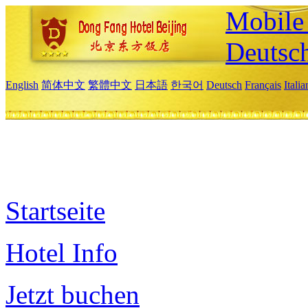
Mobile 
Deutsc
English
简体中文
繁體中文
日本語
한국어
Deutsch
Français
Itali
Startseite
Hotel Info
Jetzt buchen