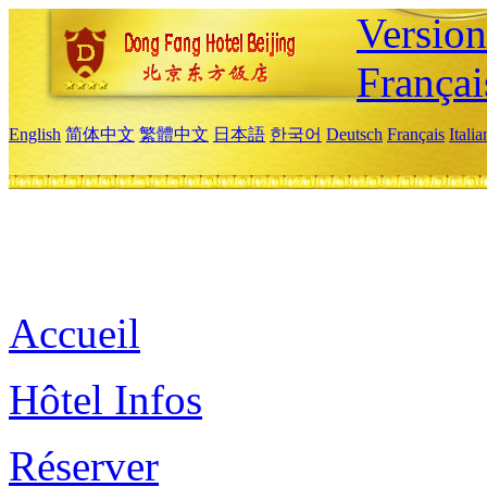
Versio
Françai
English
简体中文
繁體中文
日本語
한국어
Deutsch
Français
Itali
Accueil
Hôtel Infos
Réserver