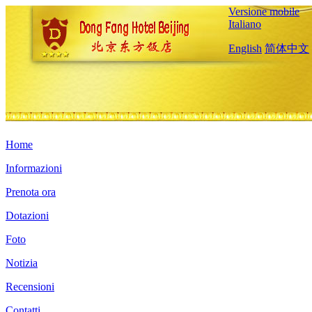
Versione mobile
Italiano
English
简体中文
Home
Informazioni
Prenota ora
Dotazioni
Foto
Notizia
Recensioni
Contatti