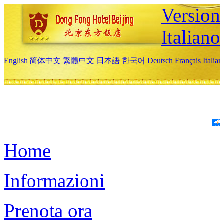
Version
Italiano
English
简体中文
繁體中文
日本語
한국어
Deutsch
Français
Itali
Home
Informazioni
Prenota ora