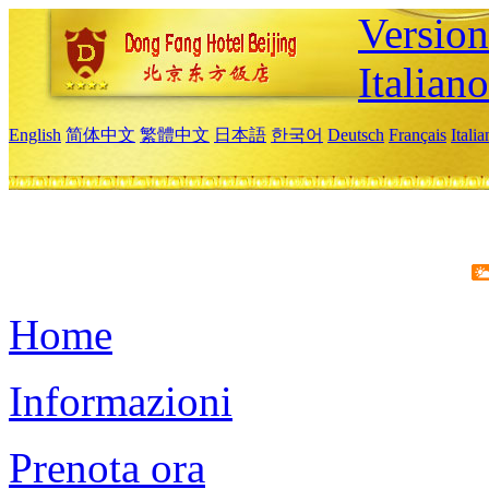
Version
Italiano
English
简体中文
繁體中文
日本語
한국어
Deutsch
Français
Itali
Home
Informazioni
Prenota ora