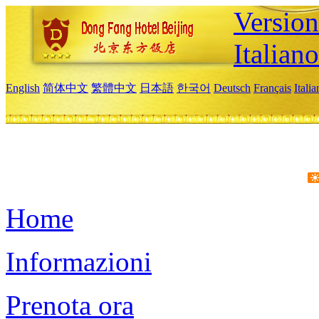
Version
Italiano
English
简体中文
繁體中文
日本語
한국어
Deutsch
Français
Itali
Home
Informazioni
Prenota ora