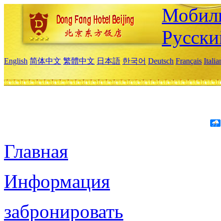
Мобиль
Русски
English
简体中文
繁體中文
日本語
한국어
Deutsch
Français
Itali
Главная
Информация
забронировать