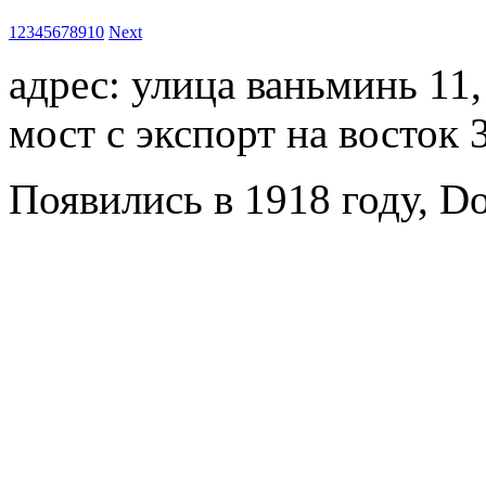
1
2
3
4
5
6
7
8
9
10
Next
адрес: улица ваньминь 11
мост с экспорт на восток 
Появились в 1918 году, Do