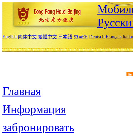
Мобиль
Русски
English
简体中文
繁體中文
日本語
한국어
Deutsch
Français
Itali
Главная
Информация
забронировать